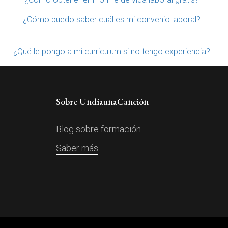
¿Cómo puedo saber cuál es mi convenio laboral?
¿Qué le pongo a mi curriculum si no tengo experiencia?
Sobre UndíaunaCanción
Blog sobre formación.
Saber más