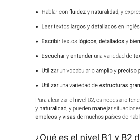
Hablar con
fluidez
y
naturalidad
, y expr
Leer
textos
largos
y
detallados
en inglé
Escribir
textos
lógicos
,
detallados
y
bie
Escuchar
y
entender
una variedad de
te
Utilizar
un vocabulario
amplio
y
preciso
p
Utilizar
una variedad de
estructuras gra
Para alcanzar el nivel B2, es necesario ten
y
naturalidad
, y pueden
manejar
situacion
empleos
y
visas
de muchos países de habla
¿Qué es el nivel B1 y B2 d