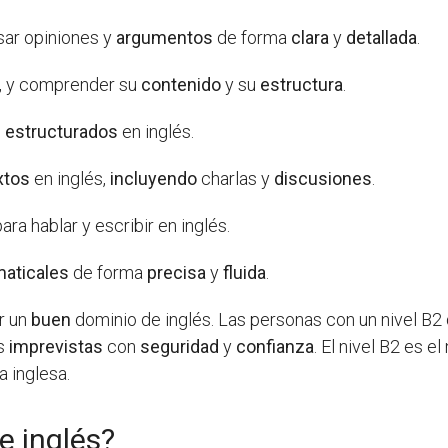
esar opiniones y
argumentos
de forma
clara
y
detallada
.
s, y comprender su
contenido
y su
estructura
.
n estructurados
en inglés.
xtos
en inglés,
incluyendo
charlas y
discusiones
.
ara hablar y escribir en inglés.
maticales
de forma
precisa
y
fluida
.
er un
buen
dominio de inglés. Las personas con un nivel B2
es
imprevistas
con
seguridad
y
confianza
. El nivel B2 es e
 inglesa.
e inglés?