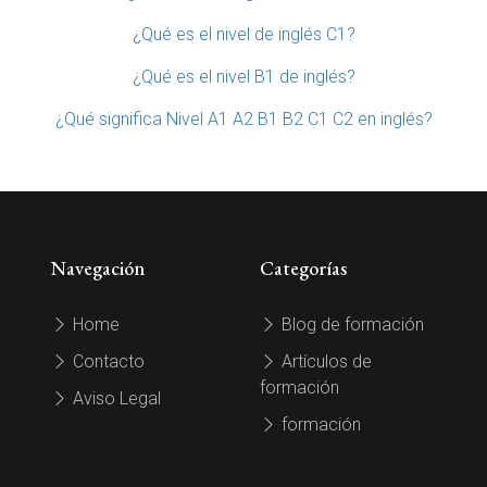
¿Qué es el nivel de inglés C1?
¿Qué es el nivel B1 de inglés?
¿Qué significa Nivel A1 A2 B1 B2 C1 C2 en inglés?
Navegación
Categorías
Home
Blog de formación
Contacto
Artículos de
formación
Aviso Legal
formación