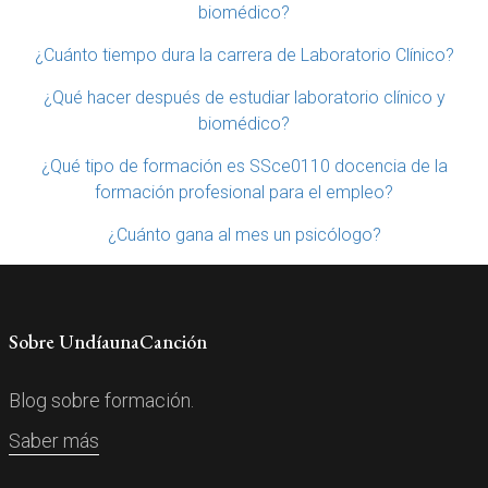
biomédico?
¿Cuánto tiempo dura la carrera de Laboratorio Clínico?
¿Qué hacer después de estudiar laboratorio clínico y
biomédico?
¿Qué tipo de formación es SSce0110 docencia de la
formación profesional para el empleo?
¿Cuánto gana al mes un psicólogo?
Sobre UndíaunaCanción
Blog sobre formación.
Saber más