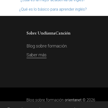
¿Qué es lo básico para aprender inglés?
Sobre UndíaunaCanción
Blog sobre formación.
Saber más
Blog sobre formación
orientanet
© 2026