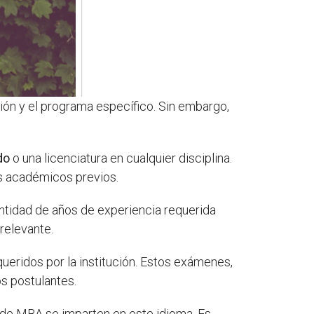
ción y el programa específico. Sin embargo,
do
o una licenciatura en cualquier disciplina.
s académicos previos.
ntidad de años de experiencia requerida
 relevante.
ueridos por la institución. Estos exámenes,
os postulantes.
s de MBA se imparten en este idioma. Es