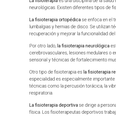
La fisioterapia
es una disciplina de la salud
neurológicas. Existen diferentes tipos de f
La fisioterapia ortopédica
se enfoca en el t
lumbalgias y hernias de disco. Se utilizan 
recuperación y mejorar la funcionalidad del
Por otro lado,
la fisioterapia neurológica
est
cerebrovasculares, lesiones medulares o e
sensorial y técnicas de fortalecimiento musc
Otro tipo de fisioterapia es
la fisioterapia r
especialidad es especialmente importante e
técnicas como la percusión torácica, la vib
respiratoria.
La fisioterapia deportiva
se dirige a person
física. Los fisioterapeutas deportivos traba