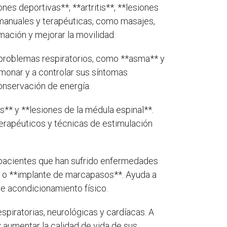
nes deportivas**, **artritis**, **lesiones
s manuales y terapéuticas, como masajes,
lamación y mejorar la movilidad.
 problemas respiratorios, como **asma** y
monar y a controlar sus síntomas
conservación de energía.
** y **lesiones de la médula espinal**.
terapéuticos y técnicas de estimulación
on pacientes que han sufrido enfermedades
* o **implante de marcapasos**. Ayuda a
de acondicionamiento físico.
spiratorias, neurológicas y cardíacas. A
y aumentar la calidad de vida de sus