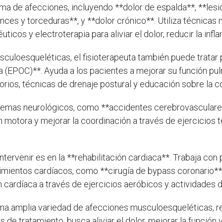
ama de afecciones, incluyendo **dolor de espalda**, **lesio
nces y torceduras**, y **dolor crónico**. Utiliza técnica
uticos y electroterapia para aliviar el dolor, reducir la inf
sculoesqueléticas, el fisioterapeuta también puede tratar
(EPOC)**. Ayuda a los pacientes a mejorar su función pul
atorios, técnicas de drenaje postural y educación sobre la 
blemas neurológicos, como **accidentes cerebrovasculares
n motora y mejorar la coordinación a través de ejercicios 
 intervenir es en la **rehabilitación cardiaca**. Trabaja c
imientos cardíacos, como **cirugía de bypass coronario*
ón cardíaca a través de ejercicios aeróbicos y actividades 
una amplia variedad de afecciones musculoesqueléticas, re
de tratamiento, busca aliviar el dolor, mejorar la función 