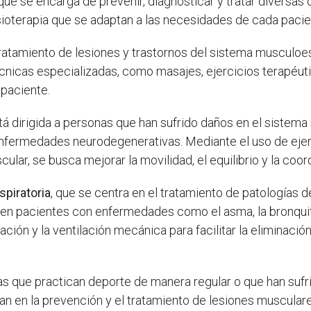
 que se encarga de prevenir, diagnosticar y tratar divers
isioterapia que se adaptan a las necesidades de cada pacie
ratamiento de lesiones y trastornos del sistema musculoe
técnicas especializadas, como masajes, ejercicios terapéut
 paciente.
á dirigida a personas que han sufrido daños en el sistema
nfermedades neurodegenerativas. Mediante el uso de ejerci
ular, se busca mejorar la movilidad, el equilibrio y la coor
espiratoria
, que se centra en el tratamiento de patologías d
n pacientes con enfermedades como el asma, la bronquitis 
ración y la ventilación mecánica para facilitar la eliminac
as que practican deporte de manera regular o que han sufri
jan en la prevención y el tratamiento de lesiones musculares