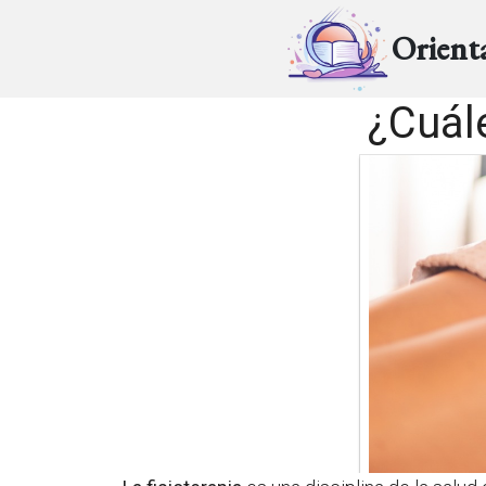
Orient
¿Cuále