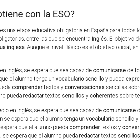
btiene con la ESO?
es una etapa educativa obligatoria en España para todos 
bligatorias, entre las que se encuentra
Inglés
. El objetivo
ua inglesa
. Aunque el nivel Básico es el objetivo oficial,
 en Inglés, se espera que sea capaz de
comunicarse
de f
 que el alumno tenga un
vocabulario
sencillo y pueda
expre
pueda
comprender
textos y
conversaciones
sencillas sob
umno pueda
redactar
textos
sencillos
y
coherentes
sobre te
edio en Inglés, se espera que sea capaz de
comunicarse
d
én se espera que el alumno tenga un
vocabulario
sencillo 
e espera que el alumno pueda
comprender
textos y
conver
a
, se espera que el alumno pueda
redactar
textos
sencillo