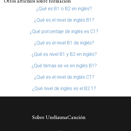
Otros artículos sobre formación
¿Qué es B1 o B2 en inglés?
¿Qué es el nivel de inglés B1?
¿Qué porcentaje de inglés es C1?
¿Qué es el nivel B1 de inglés?
¿Qué es nivel B1 y B2 en inglés?
¿Qué temas se ve en inglés B1?
¿Qué es el nivel de inglés C1?
¿Qué nivel de inglés es el B2 1?
Sobre UndíaunaCanción