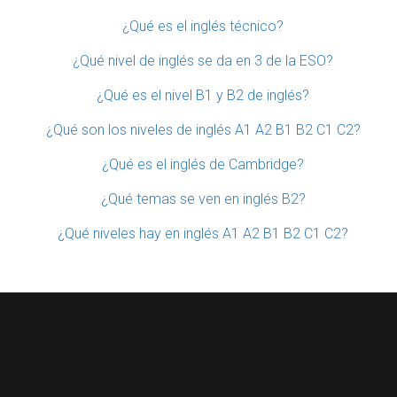
¿Qué es el inglés técnico?
¿Qué nivel de inglés se da en 3 de la ESO?
¿Qué es el nivel B1 y B2 de inglés?
¿Qué son los niveles de inglés A1 A2 B1 B2 C1 C2?
¿Qué es el inglés de Cambridge?
¿Qué temas se ven en inglés B2?
¿Qué niveles hay en inglés A1 A2 B1 B2 C1 C2?