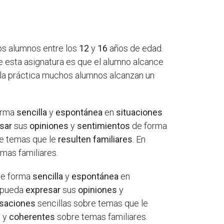
los alumnos entre los
12
y
16
años de edad.
 de esta asignatura es que el alumno alcance
 en la práctica muchos alumnos alcanzan un
orma
sencilla
y
espontánea
en
situaciones
sar
sus
opiniones
y
sentimientos
de forma
re temas que le
resulten familiares
. En
mas familiares.
e forma
sencilla
y
espontánea
en
y pueda
expresar
sus
opiniones
y
saciones
sencillas sobre temas que le
s
y
coherentes
sobre temas familiares.