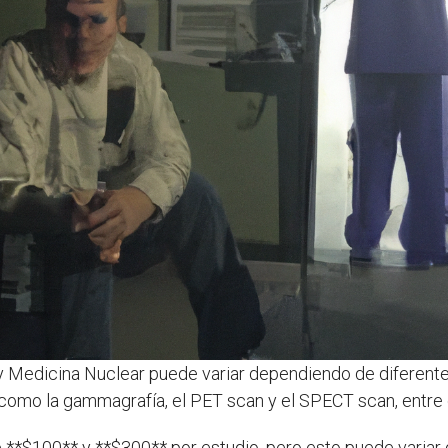
 y Medicina Nuclear puede variar dependiendo de diferentes
 como la gammagrafía, el PET scan y el SPECT scan, entre 
re **$100** y **$300** por estudio, pero esto puede variar