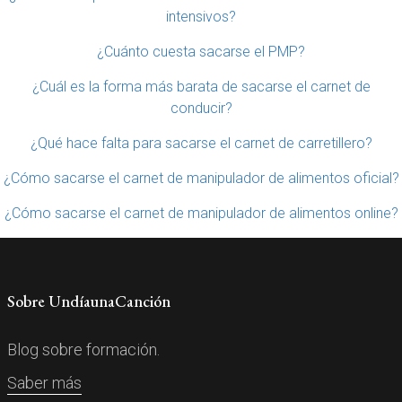
intensivos?
¿Cuánto cuesta sacarse el PMP?
¿Cuál es la forma más barata de sacarse el carnet de
conducir?
¿Qué hace falta para sacarse el carnet de carretillero?
¿Cómo sacarse el carnet de manipulador de alimentos oficial?
¿Cómo sacarse el carnet de manipulador de alimentos online?
Sobre UndíaunaCanción
Blog sobre formación.
Saber más