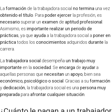
La
formación
de la trabajadora social
no termina
una vez
obtenido el título
. Para
poder ejercer
la profesión, es
necesario
superar un
examen
de
aptitud profesional
.
Asimismo, es
importante
realizar
un periodo de
prácticas
, ya que
ayuda
a la trabajadora social a
poner en
práctica
todos los
conocimientos
adquiridos
durante
la
carrera.
La
trabajadora social
desempeña
un trabajo muy
importante
en la
sociedad
. Se
encarga
de
ayudar
a
aquellas personas que
necesitan
un
apoyo
, bien sea
económico, psicológico o social
. Gracias a su
formación
y
dedicación
, la trabajadora social es una
persona muy
preparada
para
afrontar
cualquier situación
.
¿Cuánto le pagan a un trabajador