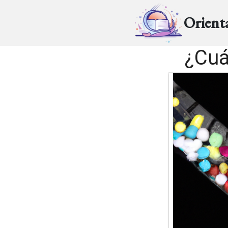
Orient
¿Cuá