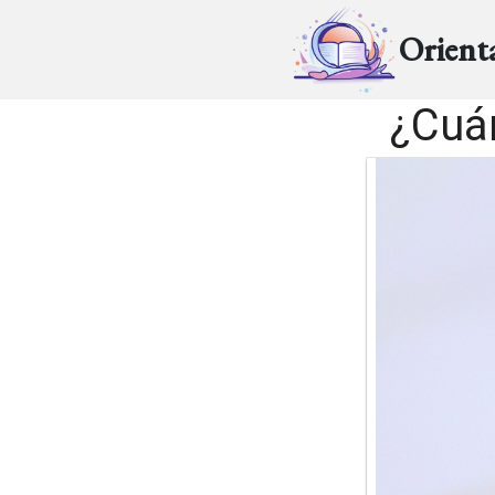
Orient
¿Cuán