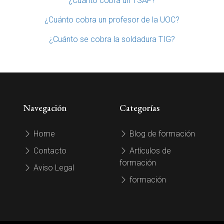
¿Cuánto cobra un TSAF?
¿Cuánto cobra un profesor de la UOC?
¿Cuánto se cobra la soldadura TIG?
Navegación
Categorías
Home
Blog de formación
Contacto
Artículos de
formación
Aviso Legal
formación