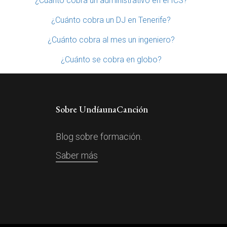
¿Cuánto cobra un administrativo en el ICS?
¿Cuánto cobra un DJ en Tenerife?
¿Cuánto cobra al mes un ingeniero?
¿Cuánto se cobra en globo?
Sobre UndíaunaCanción
Blog sobre formación.
Saber más