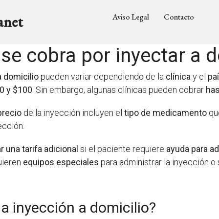
Aviso Legal
Contacto
anet
se cobra por inyectar a d
a domicilio
pueden variar dependiendo de la
clínica
y el
pa
0 y $100
. Sin embargo, algunas clínicas pueden cobrar
has
precio
de la inyección incluyen el
tipo de medicamento
que
ección.
r una tarifa adicional
si el paciente requiere
ayuda para ad
uieren
equipos especiales
para administrar la inyección o 
 inyección a domicilio?