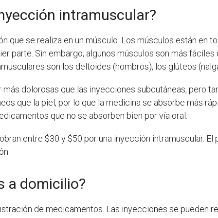
inyección intramuscular?
ón que se realiza en un músculo. Los músculos están en tod
ier parte. Sin embargo, algunos músculos son más fáciles
sculares son los deltoides (hombros), los glúteos (nalgas)
r más dolorosas que las inyecciones subcutáneas, pero ta
os que la piel, por lo que la medicina se absorbe más rá
edicamentos que no se absorben bien por vía oral.
ran entre $30 y $50 por una inyección intramuscular. El 
ón.
s a domicilio?
stración de medicamentos. Las inyecciones se pueden real