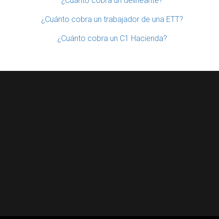
¿Cuánto cobra un delineante?
¿Cuánto cobra un trabajador de una ETT?
¿Cuánto cobra un C1 Hacienda?