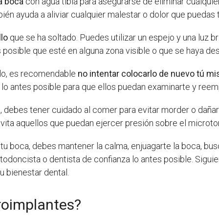
a boca
con agua tibia para asegurarse de eliminar cualquie
én ayuda a aliviar cualquier malestar o dolor que puedas 
llo
que se ha soltado. Puedes utilizar un espejo y una luz b
 Es posible que esté en alguna zona visible o que se haya de
llo, es recomendable
no intentar colocarlo de nuevo tú m
 lo antes posible para que ellos puedan examinarte y reempl
a, debes tener cuidado al comer para evitar morder o dañar
ita aquellos que puedan ejercer presión sobre el microtorn
 tu boca, debes mantener la calma, enjuagarte la boca, busc
odoncista o dentista de confianza lo antes posible. Sigui
 bienestar dental.
roimplantes?