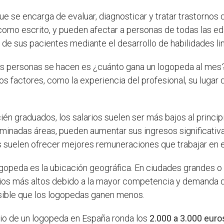
ue se encarga de evaluar, diagnosticar y tratar trastornos 
como escrito, y pueden afectar a personas de todas las ed
 de sus pacientes mediante el desarrollo de habilidades l
s personas se hacen es ¿cuánto gana un logopeda al mes?
factores, como la experiencia del profesional, su lugar d
én graduados, los salarios suelen ser más bajos al princi
rminadas áreas, pueden aumentar sus ingresos significativ
das suelen ofrecer mejores remuneraciones que trabajar en e
 logopeda es la ubicación geográfica. En ciudades grandes
ios más altos debido a la mayor competencia y demanda de 
sible que los logopedas ganen menos.
dio de un logopeda en España ronda los
2.000 a 3.000 euro