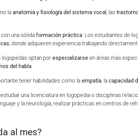
omo la
anatomía y fisiología del sistema vocal
, las
trastorn
 con una sólida
formación práctica
. Los estudiantes de lo
icas
, donde adquieren experiencia trabajando directament
os logopedas optan por
especializarse
en áreas más especí
nos del habla
.
ortante tener habilidades como la
empatía
, la
capacidad 
studiar una licenciatura en logopedia o disciplinas relaci
enguaje y la neurología, realizar prácticas en centros de re
da al mes?