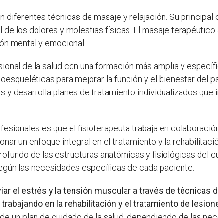
 diferentes técnicas de masaje y relajación. Su principal ob
 de los dolores y molestias físicas. El masaje terapéutico 
ción mental y emocional.
ional de la salud con una formación más amplia y específica
esqueléticas para mejorar la función y el bienestar del pac
s y desarrolla planes de tratamiento individualizados que 
esionales es que el fisioterapeuta trabaja en colaboració
r un enfoque integral en el tratamiento y la rehabilitaci
rofundo de las estructuras anatómicas y fisiológicas del 
según las necesidades específicas de cada paciente.
iar el estrés y la tensión muscular a través de técnicas 
trabajando en la rehabilitación y el tratamiento de lesi
de un plan de cuidado de la salud, dependiendo de las nec