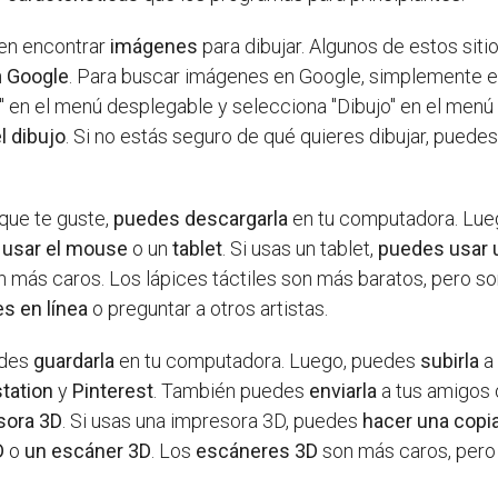
en encontrar
imágenes
para dibujar. Algunos de estos sit
n
Google
. Para buscar imágenes en Google, simplemente es
 en el menú desplegable y selecciona "Dibujo" en el menú
l dibujo
. Si no estás seguro de qué quieres dibujar, puede
que te guste,
puedes descargarla
en tu computadora. Lue
 usar el mouse
o un
tablet
. Si usas un tablet,
puedes usar u
n más caros. Los lápices táctiles son más baratos, pero son
es en línea
o preguntar a otros artistas.
edes
guardarla
en tu computadora. Luego, puedes
subirla
a 
station
y
Pinterest
. También puedes
enviarla
a tus amigos
sora 3D
. Si usas una impresora 3D, puedes
hacer una copi
D
o
un escáner 3D
. Los
escáneres 3D
son más caros, per