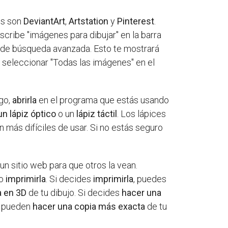
ios son
DeviantArt
,
Artstation
y
Pinterest
.
cribe "imágenes para dibujar" en la barra
 de búsqueda avanzada. Esto te mostrará
s seleccionar "Todas las imágenes" en el
go,
abrirla
en el programa que estás usando
n lápiz óptico
o un
lápiz táctil
. Los lápices
 más difíciles de usar. Si no estás seguro
un sitio web para que otros la vean.
 o
imprimirla
. Si decides
imprimirla
, puedes
a en 3D
de tu dibujo. Si decides
hacer una
o pueden
hacer una copia más exacta
de tu