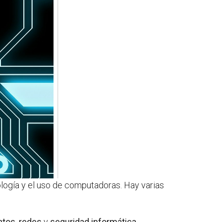
logía y el uso de computadoras. Hay varias
atos
,
redes
y
seguridad informática
.