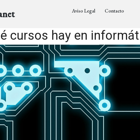
Aviso Legal
Contacto
anet
é cursos hay en informát