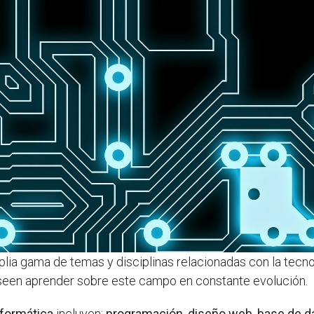
lia gama de temas y disciplinas relacionadas con la tecno
seen aprender sobre este campo en constante evolución.
formática
incluyen:
programación
,
diseño web
,
base de d