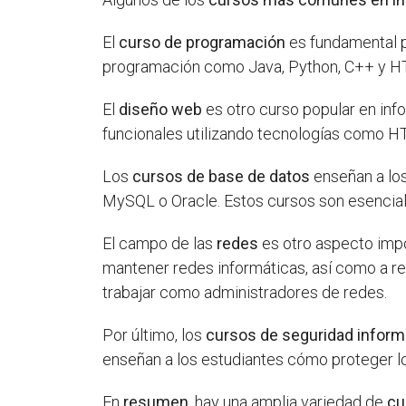
El
curso de programación
es fundamental p
programación como Java, Python, C++ y HTM
El
diseño web
es otro curso popular en info
funcionales utilizando tecnologías como H
Los
cursos de base de datos
enseñan a los
MySQL o Oracle. Estos cursos son esenciale
El campo de las
redes
es otro aspecto impo
mantener redes informáticas, así como a r
trabajar como administradores de redes.
Por último, los
cursos de seguridad inform
enseñan a los estudiantes cómo proteger lo
En
resumen
, hay una amplia variedad de
cu