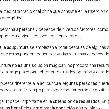
la medicina tradicional china que consiste en la inserción
jo energético.
 persona a persona
y
depende de diversos factores, como el
spuesta individual del paciente, entre otros.
e la acupuntura
se empiezan a notar después de algunas 
s que
otros
pueden requerir de varias semanas o meses de
untura
no es una solución mágica
y
no
proporciona result
to a largo plazo para obtener resultados óptimos y durade
puesta diferente a la acupuntura.
Algunas personas
pueden
necesitar más tiempo para experimentar cambios positivo
ga un papel importante en
la obtención de resultados
.
En 
r los beneficios
y
mejorar la condición
a largo plazo.