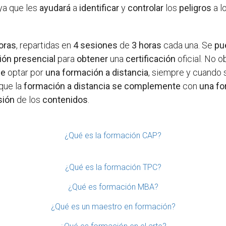
 ya que les
ayudará
a
identificar
y
controlar
los
peligros
a l
oras
, repartidas en
4 sesiones
de
3 horas
cada una. Se
pu
ión presencial
para
obtener
una
certificación
oficial. No o
de
optar por
una formación a distancia
, siempre y cuando
 que la
formación a distancia
se complemente
con
una fo
sión
de los
contenidos
.
¿Qué es la formación CAP?
¿Qué es la formación TPC?
¿Qué es formación MBA?
¿Qué es un maestro en formación?