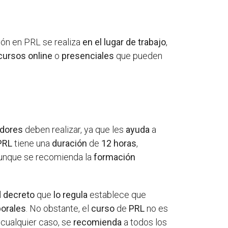
ción en PRL se realiza
en el lugar de trabajo
,
cursos online
o
presenciales
que pueden
adores
deben realizar, ya que les
ayuda
a
PRL
tiene una
duración
de
12 horas
,
aunque se recomienda la
formación
l
decreto
que
lo regula
establece que
borales
. No obstante, el
curso
de
PRL
no es
n cualquier caso, se
recomienda
a todos los