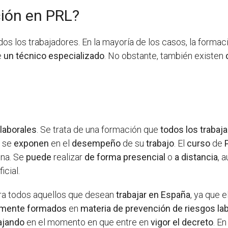
ión en PRL?
dos los trabajadores. En la mayoría de los casos, la forma
e
un técnico especializado
. No obstante, también existen
?
laborales
. Se trata de una formación que
todos los trabaj
e se
exponen
en el
desempeño
de su
trabajo
. El
curso
de
na. Se
puede
realizar
de forma presencial
o
a distancia
, 
icial.
a todos aquellos que desean
trabajar en España
, ya que e
amente formados
en
materia de prevención de riesgos la
ajando
en el momento en que entre en
vigor el decreto
. E