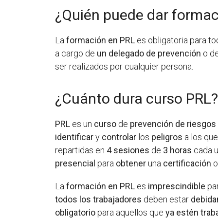
¿Quién puede dar formac
La
formación en PRL
es obligatoria para to
a cargo de
un delegado de prevención
o d
ser realizados por cualquier persona.
¿Cuánto dura curso PRL
PRL
es un
curso
de
prevención de riesgos 
identificar
y
controlar
los
peligros
a los qu
repartidas en
4 sesiones
de
3 horas
cada u
presencial
para
obtener
una
certificación
of
La
formación en PRL
es
imprescindible
par
todos los trabajadores
deben estar
debid
obligatorio
para aquellos que
ya estén trab