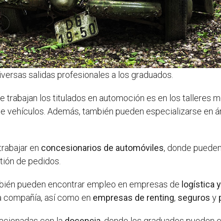
versas salidas profesionales a los graduados.
rabajan los titulados en automoción es en los talleres m
e vehículos. Además, también pueden especializarse en ár
trabajar en
concesionarios de automóviles
, donde puede
stión de pedidos.
bién pueden encontrar empleo en empresas de
logística 
la compañía, así como en
empresas de renting
,
seguros
y
lacionadas con la
docencia
, donde los graduados pueden 