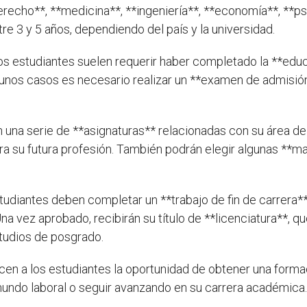
recho**, **medicina**, **ingeniería**, **economía**, **psi
e 3 y 5 años, dependiendo del país y la universidad.
 los estudiantes suelen requerir haber completado la **ed
gunos casos es necesario realizar un **examen de admisión
 una serie de **asignaturas** relacionadas con su área de 
a su futura profesión. También podrán elegir algunas **ma
 estudiantes deben completar un **trabajo de fin de carrera
a vez aprobado, recibirán su título de **licenciatura**, qu
tudios de posgrado.
cen a los estudiantes la oportunidad de obtener una forma
 mundo laboral o seguir avanzando en su carrera académica