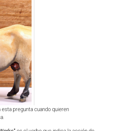
esta pregunta cuando quieren
a.
Works"
es el verbo que indica la acción de