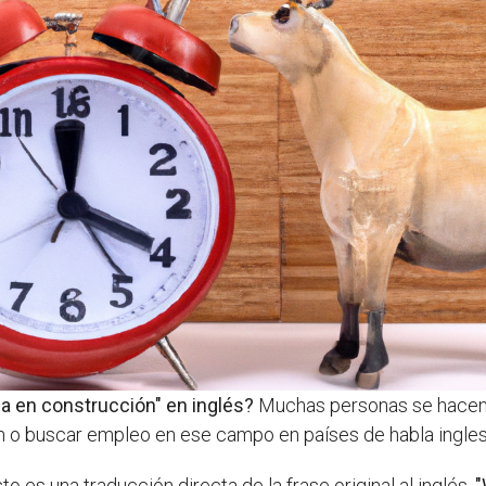
ja en construcción" en inglés?
Muchas personas se hacen 
 o buscar empleo en ese campo en países de habla ingles
sto es una traducción directa de la frase original al inglés.
"