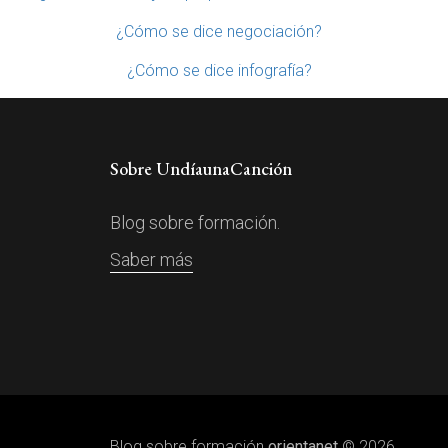
¿Cómo se dice negociación?
¿Cómo se dice infografía?
Sobre UndíaunaCanción
Blog sobre formación.
Saber más
Blog sobre formación
orientanet
© 2026