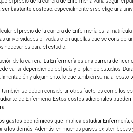
e el precio de la carrera de Enfermería varía según el país
 a ser bastante costoso
, especialmente si se elige una uni
cular el precio de la carrera de Enfermería es la matrícula 
 las universidades privadas o en aquellas que se considera
os necesarios para el estudio.
ción de la carrera.
La Enfermería es una carrera de licen
ede variar dependiendo del país y el plan de estudios. Dur
alimentación y alojamiento, lo que también suma al costo to
, también se deben considerar otros factores como los cos
udiante de Enfermería.
Estos costos adicionales pueden s
era
.
los gastos económicos que implica estudiar Enfermería, 
dar a los demás
. Además, en muchos países existen becas 