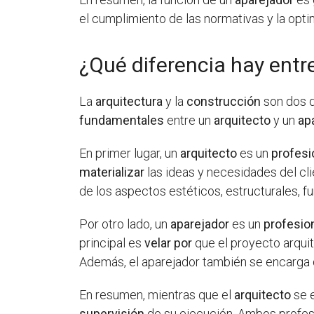
el cumplimiento de las normativas y la opti
¿Qué diferencia hay entr
La
arquitectura
y la
construcción
son dos d
fundamentales
entre un
arquitecto
y un
ap
En primer lugar, un
arquitecto
es un
profesi
materializar
las ideas y necesidades del cli
de los aspectos estéticos, estructurales, f
Por otro lado, un
aparejador
es un
profesio
principal es
velar por
que el proyecto arqui
Además, el aparejador también se encarga
En resumen, mientras que el
arquitecto
se 
supervisión
de su ejecución. Ambos profe