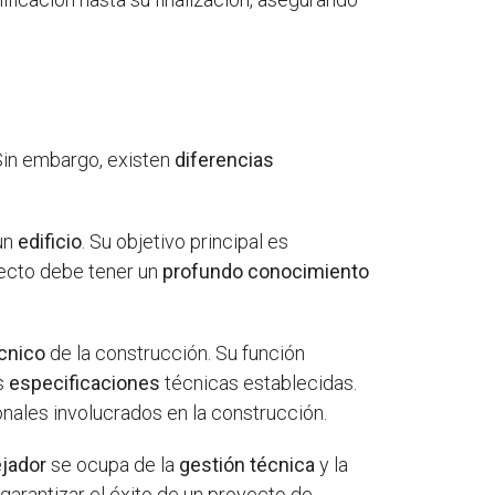
 Sin embargo, existen
diferencias
un
edificio
. Su objetivo principal es
itecto debe tener un
profundo conocimiento
écnico
de la construcción. Su función
s
especificaciones
técnicas establecidas.
nales involucrados en la construcción.
ejador
se ocupa de la
gestión técnica
y la
garantizar el éxito de un proyecto de