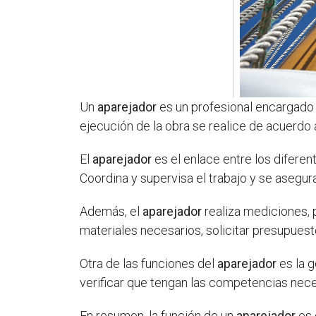
Un
aparejador
es un profesional encargado
ejecución de la obra se realice de acuerdo 
El
aparejador
es el enlace entre los diferen
Coordina y supervisa el trabajo y se asegu
Además, el
aparejador
realiza mediciones, 
materiales necesarios, solicitar presupues
Otra de las funciones del
aparejador
es la g
verificar que tengan las competencias neces
En resumen, la función de un
aparejador
es 