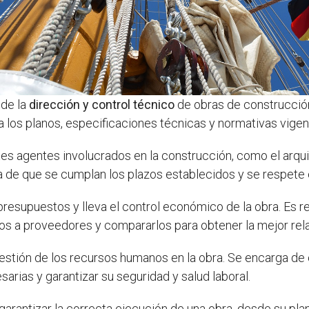
 de la
dirección y control técnico
de obras de construcción.
a los planos, especificaciones técnicas y normativas vigen
tes agentes involucrados en la construcción, como el arquit
ra de que se cumplan los plazos establecidos y se respete 
presupuestos y lleva el control económico de la obra. Es r
tos a proveedores y compararlos para obtener la mejor rela
estión de los recursos humanos en la obra. Se encarga de c
arias y garantizar su seguridad y salud laboral.
garantizar la correcta ejecución de una obra, desde su plan