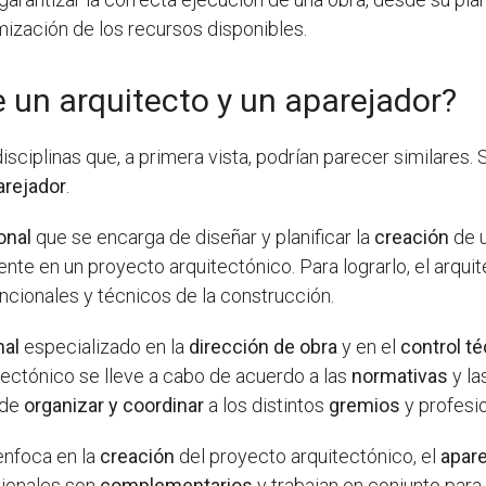
mización de los recursos disponibles.
e un arquitecto y un aparejador?
isciplinas que, a primera vista, podrían parecer similares.
arejador
.
onal
que se encarga de diseñar y planificar la
creación
de 
ente en un proyecto arquitectónico. Para lograrlo, el arqu
uncionales y técnicos de la construcción.
nal
especializado en la
dirección de obra
y en el
control t
tectónico se lleve a cabo de acuerdo a las
normativas
y la
 de
organizar y coordinar
a los distintos
gremios
y profesio
enfoca en la
creación
del proyecto arquitectónico, el
apar
sionales son
complementarios
y trabajan en conjunto para 