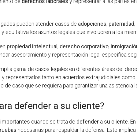
miento de
derechos laborales
y representar a las partes e
bogados pueden atender casos de
adopciones
,
paternidad
,
 y equitativa los asuntos legales que involucren a los miem
 en
propiedad intelectual
,
derecho corporativo
,
inmigració
ndar asesoramiento y representación legal específica seg
mplia gama de casos legales en diferentes áreas del derec
s y representarlos tanto en acuerdos extrajudiciales com
o de caso que se requiera para garantizar una asistencia le
ra defender a su cliente?
s
importantes
cuando se trata de
defender a su cliente
. E
pruebas
necesarias para respaldar la defensa. Esto implica