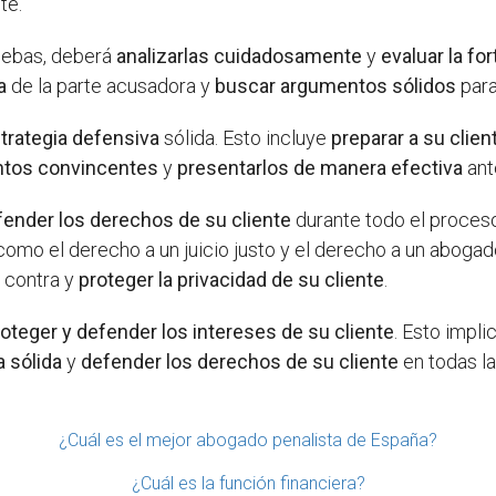
te.
uebas, deberá
analizarlas cuidadosamente
y
evaluar la fo
a
de la parte acusadora y
buscar argumentos sólidos
para
strategia defensiva
sólida. Esto incluye
preparar a su client
ntos convincentes
y
presentarlos de manera efectiva
ante
fender los derechos de su cliente
durante todo el proceso
 como el derecho a un juicio justo y el derecho a un abog
 contra y
proteger la privacidad de su cliente
.
roteger y defender los intereses de su cliente
. Esto impli
a sólida
y
defender los derechos de su cliente
en todas la
¿Cuál es el mejor abogado penalista de España?
¿Cuál es la función financiera?