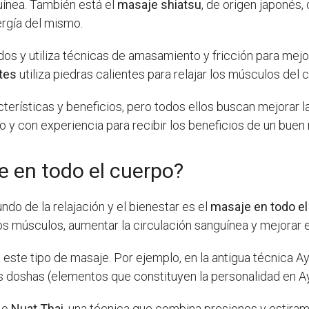
guínea. También está el
masaje shiatsu
, de origen japonés, 
ergía del mismo.
s y utiliza técnicas de amasamiento y fricción para mejorar
tes
utiliza piedras calientes para relajar los músculos del 
terísticas y beneficios, pero todos ellos buscan mejorar la
o y con experiencia para recibir los beneficios de un buen
e en todo el cuerpo?
do de la relajación y el bienestar es el
masaje en todo el
 los músculos, aumentar la circulación sanguínea y mejorar e
 este tipo de masaje. Por ejemplo, en la antigua técnica A
los doshas (elementos que constituyen la personalidad en A
o
Nuat Thai
, una técnica que combina presiones y estirami