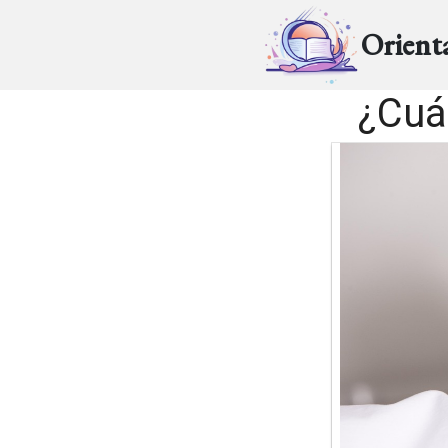
Orient
¿Cuá