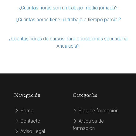
¿Cuántas horas son un trabajo media jornada?
¿Cuántas horas tiene un trabajo a tiempo parcial?
¿Cuántas horas de cursos para oposiciones secundaria
Andalucía?
Navegación
Categorías
Home
Blog de formación
Contacto
Artículos de
formación
Aviso Legal