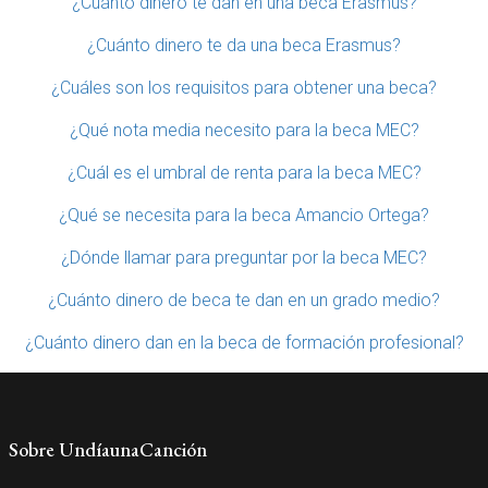
¿Cuánto dinero te dan en una beca Erasmus?
¿Cuánto dinero te da una beca Erasmus?
¿Cuáles son los requisitos para obtener una beca?
¿Qué nota media necesito para la beca MEC?
¿Cuál es el umbral de renta para la beca MEC?
¿Qué se necesita para la beca Amancio Ortega?
¿Dónde llamar para preguntar por la beca MEC?
¿Cuánto dinero de beca te dan en un grado medio?
¿Cuánto dinero dan en la beca de formación profesional?
Sobre UndíaunaCanción