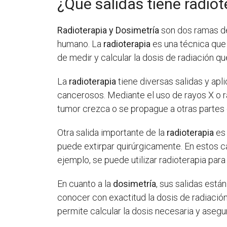
¿Qué salidas tiene radiot
Radioterapia y Dosimetría
son dos ramas de 
humano. La
radioterapia
es una técnica que u
de medir y calcular la dosis de radiación qu
La
radioterapia
tiene diversas salidas y ap
cancerosos. Mediante el uso de rayos X o r
tumor crezca o se propague a otras partes 
Otra salida importante de la
radioterapia
es 
puede extirpar quirúrgicamente. En estos cas
ejemplo, se puede utilizar radioterapia pa
En cuanto a la
dosimetría
, sus salidas está
conocer con exactitud la dosis de radiació
permite calcular la dosis necesaria y aseg