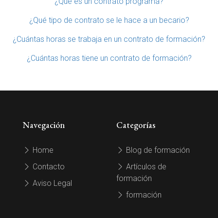
¿Qué es un contrato programa?
¿Qué tipo de contrato se le hace a un becario?
¿Cuántas horas se trabaja en un contrato de formación?
¿Cuántas horas tiene un contrato de formación?
Navegación
Categorías
Home
Blog de formación
Contacto
Artículos de
formación
Aviso Legal
formación