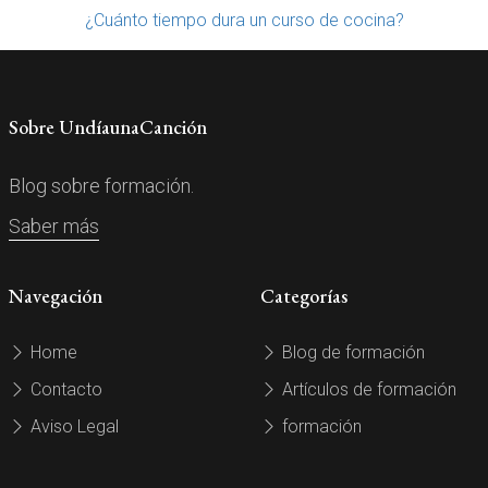
¿Cuánto tiempo dura un curso de cocina?
Sobre UndíaunaCanción
Blog sobre formación.
Saber más
Navegación
Categorías
Home
Blog de formación
Contacto
Artículos de formación
Aviso Legal
formación