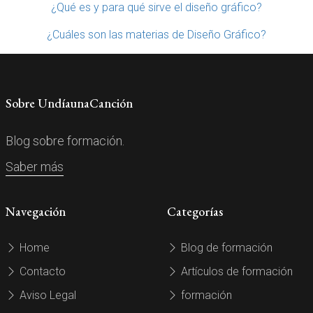
¿Qué es y para qué sirve el diseño gráfico?
¿Cuáles son las materias de Diseño Gráfico?
Sobre UndíaunaCanción
Blog sobre formación.
Saber más
Navegación
Categorías
Home
Blog de formación
Contacto
Artículos de formación
Aviso Legal
formación