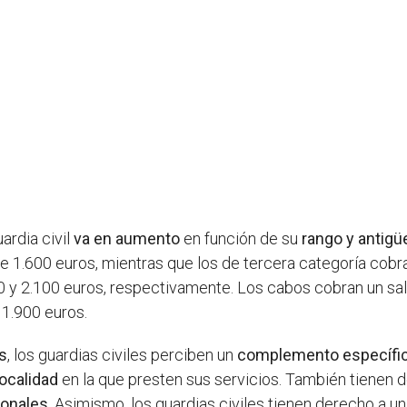
ardia civil
va en aumento
en función de su
rango y antig
e 1.600 euros, mientras que los de tercera categoría cobr
00 y 2.100 euros, respectivamente. Los cabos cobran un sal
 1.900 euros.
s
, los guardias civiles perciben un
complemento específi
localidad
en la que presten sus servicios. También tienen 
ionales
. Asimismo, los guardias civiles tienen derecho a u