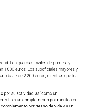
üedad
. Los guardias civiles de primera y
an 1.800 euros. Los suboficiales mayores y
ario base de 2.200 euros, mientras que los
co
por su actividad, así como un
derecho a un
complemento por méritos
en
n
complemento por riesgo de vida
y a un