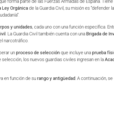
 que forma parte de las Fuerzas Armadas de España. Tiene 
la Ley Orgánica
de la Guardia Civil, su misión es "defender
iudadanía".
erpos y unidades
, cada uno con una función específica. Ent
vil
. La Guardia Civil también cuenta con una
Brigada de In
el narcotráfico.
uperar un
proceso de selección
que incluye una
prueba fís
 selección, los nuevos guardias civiles ingresan en la
Acad
a en función de su
rango y antigüedad
. A continuación, se