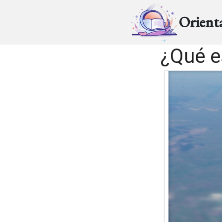
Orient
¿Qué e