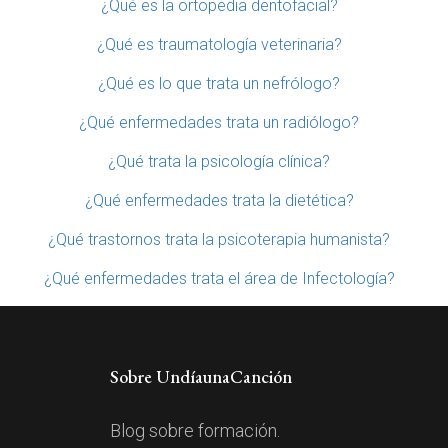
¿Qué es la ortopedia dentofacial?
¿Qué es traumatología veterinaria?
¿Qué es lo que trata un nefrólogo?
¿Qué enfermedades trata un radiólogo?
¿Qué trata la psicología clínica?
¿Qué enfermedades trata la dietética?
¿Qué trastornos trata la psicoterapia humanista?
¿Qué enfermedades trata el área de Infectología?
Sobre UndíaunaCanción
Blog sobre formación.