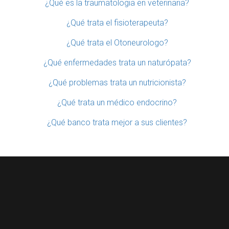
¿Qué es la traumatologia en veterinaria?
¿Qué trata el fisioterapeuta?
¿Qué trata el Otoneurologo?
¿Qué enfermedades trata un naturópata?
¿Qué problemas trata un nutricionista?
¿Qué trata un médico endocrino?
¿Qué banco trata mejor a sus clientes?