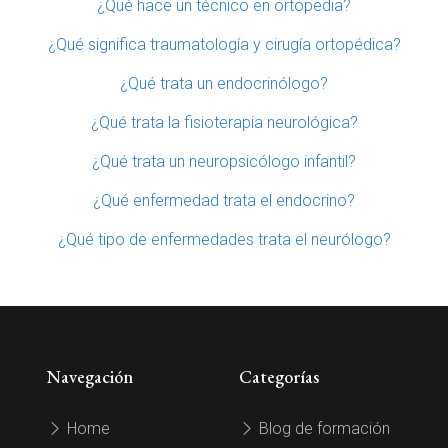
¿Qué hace un técnico en ortopedia?
¿Qué significa traumatología y cirugía ortopédica?
¿Qué trata un endocrinólogo?
¿Qué trata la fisioterapia neurológica?
¿Qué trata un neuropsicólogo infantil?
¿Qué enfermedad trata el endocrino?
¿Qué tipo de enfermedades trata el neurólogo?
Navegación
Categorías
Home
Blog de formación