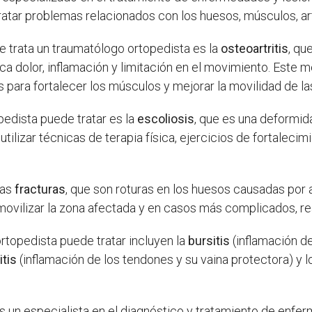
tratar problemas relacionados con los huesos, músculos, ar
trata un traumatólogo ortopedista es la
osteoartritis
, qu
ovoca dolor, inflamación y limitación en el movimiento. Es
as para fortalecer los músculos y mejorar la movilidad de la
edista puede tratar es la
escoliosis
, que es una deformid
utilizar técnicas de terapia física, ejercicios de fortalec
las
fracturas
, que son roturas en los huesos causadas por 
movilizar la zona afectada y en casos más complicados, reali
topedista puede tratar incluyen la
bursitis
(inflamación de
itis
(inflamación de los tendones y su vaina protectora) y 
es un especialista en el diagnóstico y tratamiento de enf