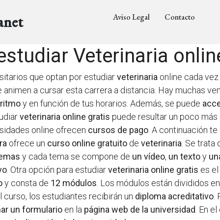
Aviso Legal
Contacto
anet
tudiar Veterinaria onlin
itarios que optan por estudiar
veterinaria
online cada vez 
nimen a cursar esta carrera a distancia. Hay muchas vent
 ritmo
y en función de tus horarios. Además, se puede
acce
tudiar
veterinaria online gratis
puede resultar un poco más
ersidades online ofrecen
cursos de pago
. A continuación 
ra
ofrece un
curso online gratuito
de
veterinaria
. Se trata
temas
y cada tema se compone de
un vídeo
,
un texto
y
un
vo
. Otra opción para estudiar
veterinaria online gratis
es e
o
y consta de
12 módulos
. Los módulos están divididos e
r el curso, los estudiantes recibirán un
diploma acreditativo
.
nar un formulario
en la
página web de la universidad
. En e