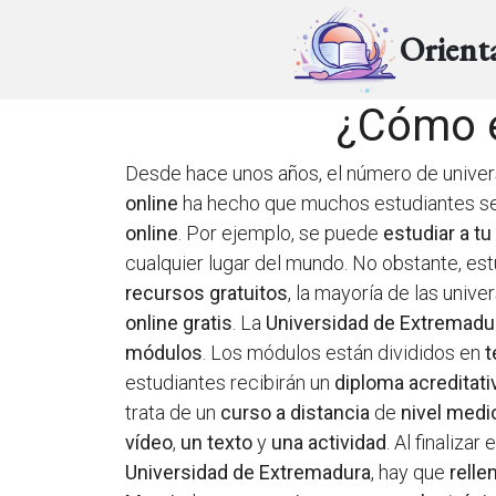
Orient
¿Cómo es
Desde hace unos años, el número de univers
online
ha hecho que muchos estudiantes se a
online
. Por ejemplo, se puede
estudiar a tu
cualquier lugar del mundo. No obstante, es
recursos gratuitos
, la mayoría de las univ
online gratis
. La
Universidad de Extremadu
módulos
. Los módulos están divididos en
estudiantes recibirán un
diploma acreditati
trata de un
curso a distancia
de
nivel medi
vídeo
,
un texto
y
una actividad
. Al finaliza
Universidad de Extremadura
, hay que
relle