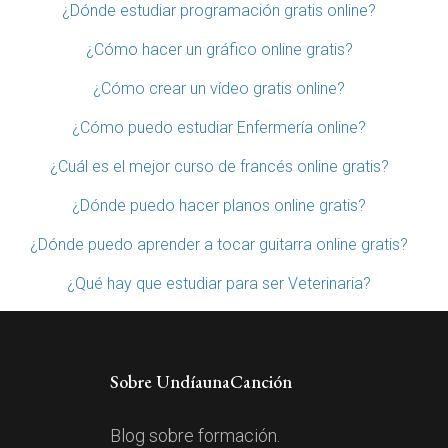
¿Dónde estudiar programación gratis online?
¿Cómo hacer un gráfico online gratis?
¿Cómo crear un vídeo gratis online?
¿Cómo puedo estudiar Enfermería online?
¿Cuál es el mejor curso de francés online gratis?
¿Dónde puedo hacer planos online gratis?
¿Dónde puedo aprender a tocar guitarra online gratis?
¿Qué hay que estudiar para ser Veterinaria?
Sobre UndíaunaCanción
Blog sobre formación.