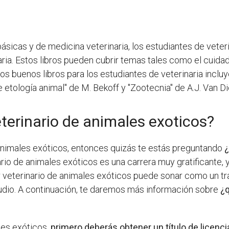
ásicas y de medicina veterinaria, los estudiantes de veter
ria. Estos libros pueden cubrir temas tales como el cuidado
unos buenos libros para los estudiantes de veterinaria inclu
 etología animal" de M. Bekoff y "Zootecnia" de A.J. Van D
eterinario de animales exoticos?
 animales exóticos, entonces quizás te estás preguntando
¿
io de animales exóticos es una carrera muy gratificante, y
 veterinario de animales exóticos puede sonar como un trab
dio. A continuación, te daremos más información sobre
¿q
les exóticos,
primero deberás obtener un título de licenci