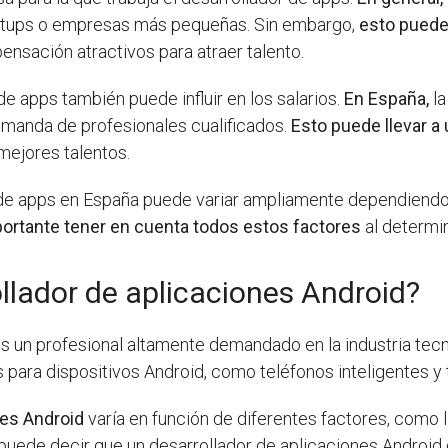
tartups o empresas más pequeñas. Sin embargo,
esto puede
nsación atractivos para atraer talento.
 apps también puede influir en los salarios.
En España,
la
emanda de profesionales cualificados.
Esto puede llevar a
mejores talentos.
 de apps en España puede variar ampliamente dependiendo de
ortante tener en cuenta todos estos factores
al determi
llador de aplicaciones Android?
s un profesional altamente demandado en la industria tecn
s para dispositivos Android, como teléfonos inteligentes y 
nes Android
varía en función de diferentes factores, como l
e puede decir que un desarrollador de aplicaciones Androi