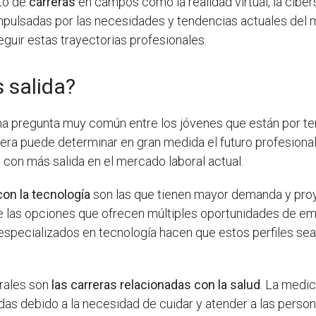
to de
carreras
en campos como la realidad virtual, la cibers
impulsadas por las necesidades y tendencias actuales del 
guir estas trayectorias profesionales.
 salida?
una pregunta muy común entre los jóvenes que están por ter
era puede determinar en gran medida el futuro profesional 
 con más salida en el mercado laboral actual.
con la tecnología
son las que tienen mayor demanda y proye
e las opciones que ofrecen múltiples oportunidades de empl
especializados en tecnología hacen que estos perfiles se
orales son
las carreras relacionadas con la salud
. La medic
s debido a la necesidad de cuidar y atender a las person