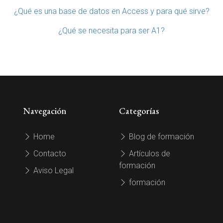
¿Qué es una base de datos en Access y para qué sirve?
¿Qué se necesita para ser A1?
Navegación
Categorías
Home
Blog de formación
Contacto
Artículos de
formación
Aviso Legal
formación