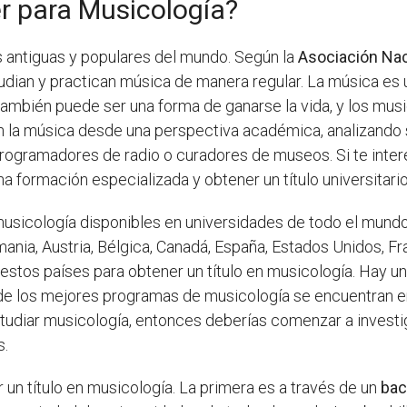
r para Musicología?
s antiguas y populares del mundo. Según la
Asociación Nac
dian y practican música de manera regular. La música es 
también puede ser una forma de ganarse la vida, y los mus
 la música desde una perspectiva académica, analizando su 
rogramadores de radio o curadores de museos. Si te intere
 formación especializada y obtener un título universitari
 musicología disponibles en universidades de todo el mund
ia, Austria, Bélgica, Canadá, España, Estados Unidos, Fran
 estos países para obtener un título en musicología. Hay 
e los mejores programas de musicología se encuentran en A
estudiar musicología, entonces deberías comenzar a invest
s.
un título en musicología. La primera es a través de un
bac