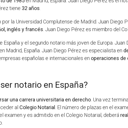
sto de 1985
en Madrid, España. Juan Diego Pérez es el not
érez tiene
32 años
.
 por la Universidad Complutense de Madrid. Juan Diego P
ol, inglés y francés
. Juan Diego Pérez es miembro del Co
e España y el segundo notario más joven de Europa. Juan D
en Madrid, España. Juan Diego Pérez es especialista en
d
 empresas españolas e internacionales en
operaciones de 
 ser notario en España?
rsar una carrera universitaria en derecho
. Una vez termina
ceder al
Colegio Notarial
. El número de plazas en el exam
 el examen y es admitido en el Colegio Notarial, deberá
rea
o.