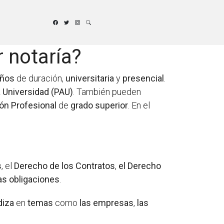
r notaría?
años
de duración,
universitaria
y
presencial
.
 Universidad (PAU)
. También pueden
ón Profesional
de
grado superior
. En el
s
, el
Derecho de los Contratos
,
el Derecho
as obligaciones
.
diza
en
temas
como
las empresas
,
las