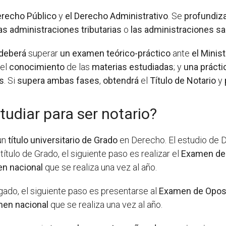
erecho Público
y
el Derecho Administrativo
. Se
profundiz
las administraciones tributarias
o
las administraciones sa
deberá
superar
un
examen
teórico-práctico
ante
el Minist
el
conocimiento
de las
materias
estudiadas
; y
una
prácti
os
. Si
supera
ambas
fases
,
obtendrá
el
Título de Notario
y
udiar para ser notario?
 un
título universitario de Grado
en Derecho. El estudio de 
título de Grado, el siguiente paso es realizar el
Examen de
n nacional
que se realiza una vez al año.
gado, el siguiente paso es presentarse al
Examen de Opos
en nacional
que se realiza una vez al año.