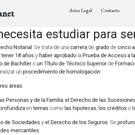
Aviso Legal
Contacto
anet
ecesita estudiar para se
echo Notarial
. Se trata de una
carrera
de
grado
de
cinco 
n
tener 18 años
y
haber aprobado
la
Prueba de Acceso a la
lo de Bachiller
o
un
Título de Técnico Superior
de
Formaci
ealizar un
procedimiento de homologación
.
tres
áreas
:
as Personas y de la Familia
,
el Derecho de las Sucesione
profundiza
en
temas
como
las hipotecas
,
los créditos
o
l
ho de Sociedades
y
el Derecho de los Seguros
. Se
profun
ades mercantiles
.