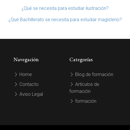
¿Qué se necesita para estudiar ilustración?
¿Qué Bachillerato se necesita para estudiar magisterio?
Navegación
Categorías
Home
Blog de formación
Contacto
Artículos de
formación
Aviso Legal
formación