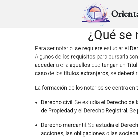
Orient
¿Qué se n
Para ser notario,
se requiere
estudiar el
Der
Algunos de los
requisitos
para
cursarla
so
acceder
a ella
aquellos
que
tengan
un
Títu
caso
de los
títulos extranjeros
, se
deberá
r
La
formación
de los notarios
se centra
en
Derecho civil
: Se estudia
el Derecho de l
de Propiedad
y
el Derecho Registral
. Se
Derecho mercantil
: Se
estudia el Derec
acciones
,
las obligaciones
o
las socied