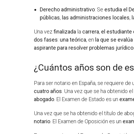
Derecho administrativo
: Se
estudia el D
públicas
,
las administraciones locales
,
Una vez
finalizada
la
carrera
,
el estudiante
dos
fases
:
una
teórica
, en
la que
se evalúa
aspirante
para
resolver
problemas
jurídic
¿Cuántos años son de est
Para ser notario en España, se requiere de
cuatro años
. Una vez que se ha obtenido el 
abogado
. El Examen de Estado es un
exame
Una vez que se ha obtenido el título de abo
notario
. El Examen de Oposición es un
exam