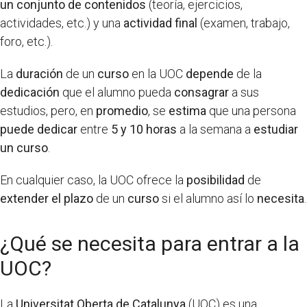
un conjunto de contenidos
(teoría, ejercicios,
actividades, etc.) y una
actividad final
(examen, trabajo,
foro, etc.).
La
duración
de un
curso
en la UOC
depende
de la
dedicación
que el alumno pueda
consagrar
a sus
estudios, pero, en
promedio
, se
estima
que una persona
puede dedicar
entre
5 y 10 horas
a la semana a
estudiar
un curso
.
En cualquier caso, la UOC ofrece la
posibilidad
de
extender el plazo
de un
curso
si el alumno así lo
necesita
.
¿Qué se necesita para entrar a la
UOC?
La
Universitat Oberta de Catalunya
(UOC) es una