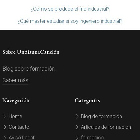
¿Cómo se produce el frío industrial?
¿Qué master estudiar si soy ingeniero industrial?
Sobre UndíaunaCanción
Blog sobre formación.
Saber más
Navegación
Categorías
Home
Blog de formación
Contacto
Artículos de formación
Aviso Legal
formación