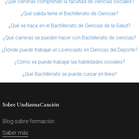
¿Qué carreras comprende la facultad de ciencias sociales?
¿Qué salida tiene el Bachillerato de Ciencias?
¿Qué se hace en el Bachillerato de Ciencias de la Salud?
¿Qué carreras se pueden hacer con Bachillerato de ciencias?
¿Dónde puede trabajar un Licenciado en Ciencias del Deporte?
¿Cómo se puede trabajar las habilidades sociales?
¿Qué Bachillerato se puede cursar en línea?
Sobre UndíaunaCanción
Blog sobre formación.
Saber más